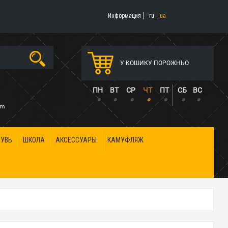
Информация
ru
ua
У КОШИКУ ПОРОЖНЬО
5
ПН
ВТ
СР
ЧТ
ПТ
СБ
ВС
•
•
•
•
•
•
•
om
БУВЬ
ШКОЛА
АКСЕССУАРЫ
КАМУФЛЯЖ