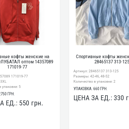
вные кофты женские на
Спортивные кофты женск
ОЛУБАТАЛ оптом 14357089
28465137 313-12
171019-77
Артикул: 28465137 313-125
357089 171019-77
Размеры: 42-46, 48-52
-3XL
Количество в упаковке: 2
 упаковке: 5
УПАКОВКА:
660
ГРН.
2750
ГРН.
ЦЕНА ЗА ЕД.:
330
г
А ЕД.:
550
грн.