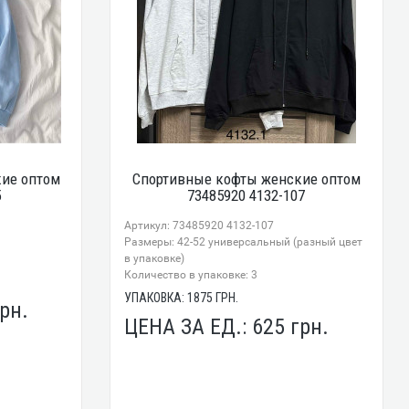
ие оптом
Спортивные кофты женские оптом
5
73485920 4132-107
Артикул: 73485920 4132-107
Размеры: 42-52 универсальный (разный цвет
в упаковке)
Количество в упаковке: 3
УПАКОВКА:
1875
ГРН.
рн.
ЦЕНА ЗА ЕД.:
625
грн.