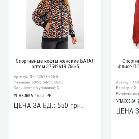
Спортивные кофты женские БАТАЛ
Спорти
оптом 37542618 766-5
флисе П
Артикул: 37542618 766-5
Размеры: 50-52, 54-56, 58-60
Артикул: 14
Количество в упаковке: 3
Размеры: XL
Количество в
УПАКОВКА:
1650
ГРН.
УПАКОВКА:
ЦЕНА ЗА ЕД.:
550
грн.
ЦЕНА З