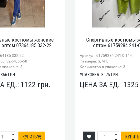
вные костюмы женские
Спортивные костюмы 
 оптом 07364185 332-22
оптом 61759284 241-
364185 332-22
Артикул: 61759284 241-0-144
50, 52-54, 56-58
Размеры: S, M, L
 упаковке: 3
Количество в упаковке: 3
3366
ГРН.
УПАКОВКА:
3975
ГРН.
А ЕД.:
1122
грн.
ЦЕНА ЗА ЕД.:
132
КУПИТЬ
КУПИТЬ