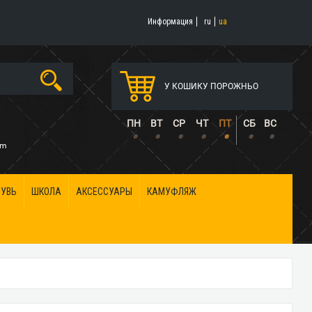
Информация
ru
ua
У КОШИКУ ПОРОЖНЬО
5
ПН
ВТ
СР
ЧТ
ПТ
СБ
ВС
•
•
•
•
•
•
•
om
БУВЬ
ШКОЛА
АКСЕССУАРЫ
КАМУФЛЯЖ