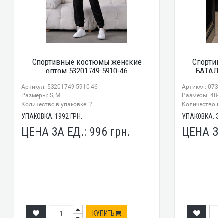
Спортивные костюмы женские
Спорти
оптом 53201749 5910-46
БАТАЛ
Артикул: 53201749 5910-46
Артикул: 07
Размеры: S, M
Размеры: 48-
Количество в упаковке: 2
Количество в
УПАКОВКА:
1992
ГРН.
УПАКОВКА:
ЦЕНА ЗА ЕД.:
996
грн.
ЦЕНА З
КУПИТЬ