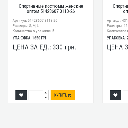
Спортивные костюмы женские
Спорти
оптом 51428607 3113-26
оп
Артикул: 51428607 3113-26
Артикул: 43
Размеры: S, M, L
Размеры: 42-
Количество в упаковке: 5
Количество в
УПАКОВКА:
1650
ГРН.
УПАКОВКА:
ЦЕНА ЗА ЕД.:
330
грн.
ЦЕНА З
КУПИТЬ