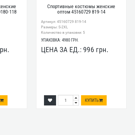
женские
Спортивные костюмы женские
180-118
оптом 45160729 819-14
Артикул: 45160729 819-14
Размеры: S-2XL
Количество в упаковке: 5
УПАКОВКА:
4980
ГРН.
рн.
ЦЕНА ЗА ЕД.:
996
грн.
КУПИТЬ