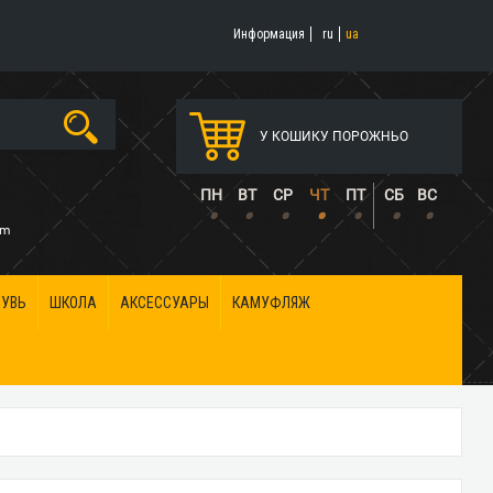
Информация
ru
ua
У КОШИКУ ПОРОЖНЬО
5
ПН
ВТ
СР
ЧТ
ПТ
СБ
ВС
•
•
•
•
•
•
•
om
БУВЬ
ШКОЛА
АКСЕССУАРЫ
КАМУФЛЯЖ