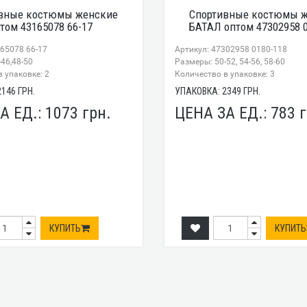
вные костюмы женские
Спортивные костюмы 
том 43165078 66-17
БАТАЛ оптом 47302958 0
165078 66-17
Артикул: 47302958 0180-118
46,48-50
Размеры: 50-52, 54-56, 58-60
 упаковке: 2
Количество в упаковке: 3
2146
ГРН.
УПАКОВКА:
2349
ГРН.
А ЕД.:
1073
грн.
ЦЕНА ЗА ЕД.:
783
г
КУПИТЬ
КУПИТЬ