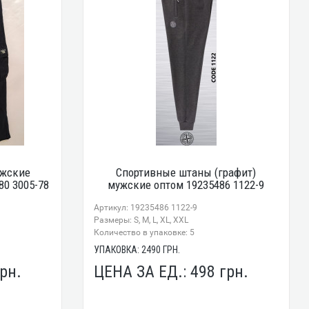
ужские
Спортивные штаны (графит)
0 3005-78
мужские оптом 19235486 1122-9
Артикул: 19235486 1122-9
Размеры: S, M, L, XL, XXL
Количество в упаковке: 5
УПАКОВКА:
2490
ГРН.
рн.
ЦЕНА ЗА ЕД.:
498
грн.