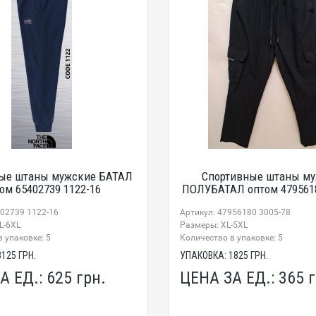
ые штаны мужские БАТАЛ
Спортивные штаны м
ом 65402739 1122-16
ПОЛУБАТАЛ оптом 4795618
402739 1122-16
Артикул: 47956180 3005-78
L-6XL
Размеры: XL-5XL
 упаковке: 5
Количество в упаковке: 5
3125
ГРН.
УПАКОВКА:
1825
ГРН.
А ЕД.:
625
грн.
ЦЕНА ЗА ЕД.:
365
г