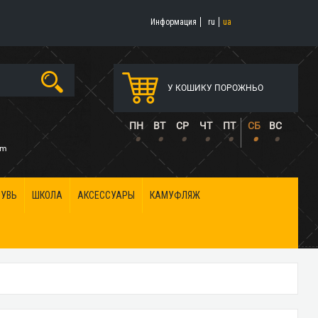
Информация
ru
ua
У КОШИКУ ПОРОЖНЬО
5
ПН
ВТ
СР
ЧТ
ПТ
СБ
ВС
•
•
•
•
•
•
•
om
БУВЬ
ШКОЛА
АКСЕССУАРЫ
КАМУФЛЯЖ