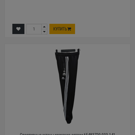
КУПИТЬ
Спортивные штаны мужские оптом 65483720 033-141