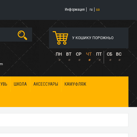
Информация
ru
ua
У КОШИКУ ПОРОЖНЬО
5
ПН
ВТ
СР
ЧТ
ПТ
СБ
ВС
•
•
•
•
•
•
•
om
БУВЬ
ШКОЛА
АКСЕССУАРЫ
КАМУФЛЯЖ