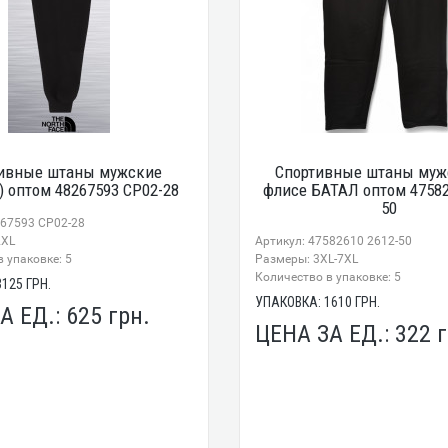
ивные штаны мужские
Спортивные штаны муж
) оптом 48267593 CP02-28
флисе БАТАЛ оптом 47582
50
267593 CP02-28
2XL
Артикул: 47582610 2612-50
 упаковке: 5
Размеры: 3XL-7XL
Количество в упаковке: 5
3125
ГРН.
УПАКОВКА:
1610
ГРН.
А ЕД.:
625
грн.
ЦЕНА ЗА ЕД.:
322
г