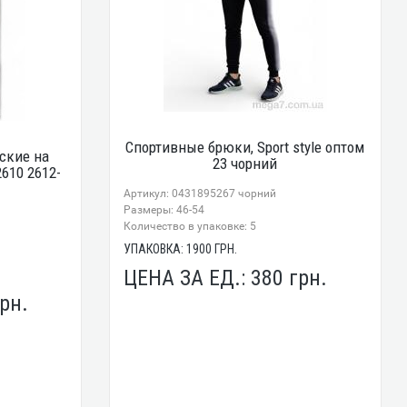
Спортивные брюки, Sport style оптом
ские на
23 чорний
610 2612-
Артикул: 0431895267 чорний
Размеры: 46-54
Количество в упаковке: 5
УПАКОВКА:
1900
ГРН.
ЦЕНА ЗА ЕД.:
380
грн.
рн.