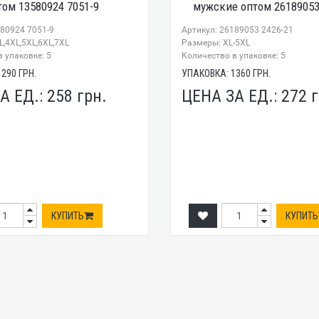
том 13580924 7051-9
мужские оптом 26189053
580924 7051-9
Артикул: 26189053 2426-21
,4XL,5XL,6XL,7XL
Размеры: XL-5XL
 упаковке: 5
Количество в упаковке: 5
1290
ГРН.
УПАКОВКА:
1360
ГРН.
А ЕД.:
258
грн.
ЦЕНА ЗА ЕД.:
272
г
КУПИТЬ
КУПИТЬ