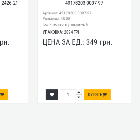
 2426-21
49178203 0007-97
Артикул: 49178203 0007-97
Размеры: 48-58
Количество в упаковке: 6
УПАКОВКА:
2094
ГРН.
рн.
ЦЕНА ЗА ЕД.:
349
грн.
КУПИТЬ