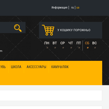
Информация
ru
ua
У КОШИКУ ПОРОЖНЬО
5
ПН
ВТ
СР
ЧТ
ПТ
СБ
ВС
•
•
•
•
•
•
•
om
БУВЬ
ШКОЛА
АКСЕССУАРЫ
КАМУФЛЯЖ