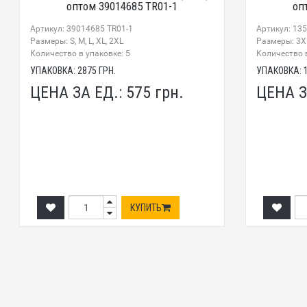
оптом 39014685 TR01-1
оп
Артикул: 39014685 TR01-1
Артикул: 13
Размеры: S, M, L, XL, 2XL
Размеры: 3XL
Количество в упаковке: 5
Количество в
УПАКОВКА:
2875
ГРН.
УПАКОВКА:
ЦЕНА ЗА ЕД.:
575
грн.
ЦЕНА З
КУПИТЬ