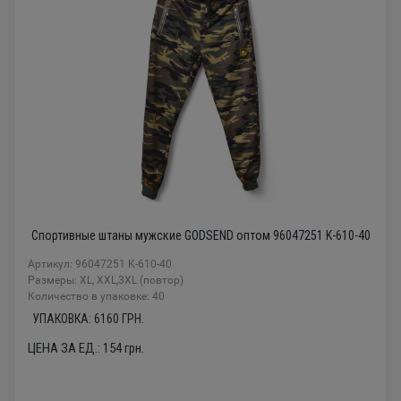
Спортивные штаны мужские GODSEND оптом 96047251 K-610-40
Артикул: 96047251 K-610-40
Размеры: XL, XXL,3XL (повтор)
Количество в упаковке: 40
УПАКОВКА:
6160
ГРН.
ЦЕНА ЗА ЕД.:
154
грн.