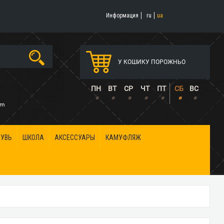
Информация
ru
ua
У КОШИКУ ПОРОЖНЬО
5
ПН
ВТ
СР
ЧТ
ПТ
СБ
ВС
•
•
•
•
•
•
•
om
БУВЬ
ШКОЛА
АКСЕССУАРЫ
КАМУФЛЯЖ