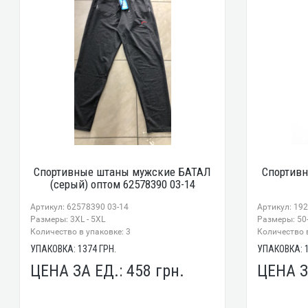
Спортивные штаны мужские БАТАЛ
Спортив
(серый) оптом 62578390 03-14
Артикул: 62578390 03-14
Артикул: 19
Размеры: 3XL - 5XL
Размеры: 50
Количество в упаковке: 3
Количество в
УПАКОВКА:
1374
ГРН.
УПАКОВКА:
ЦЕНА ЗА ЕД.:
458
грн.
ЦЕНА З