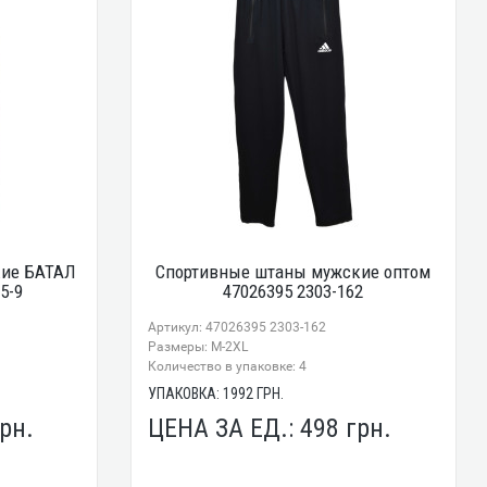
кие БАТАЛ
Спортивные штаны мужские оптом
5-9
47026395 2303-162
Артикул: 47026395 2303-162
Размеры: М-2XL
Количество в упаковке: 4
УПАКОВКА:
1992
ГРН.
рн.
ЦЕНА ЗА ЕД.:
498
грн.