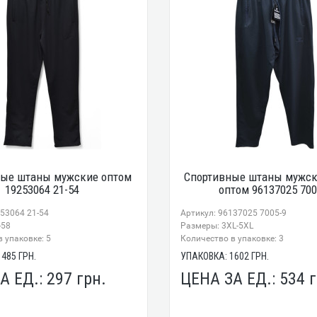
ные штаны мужские оптом
Спортивные штаны мужс
19253064 21-54
оптом 96137025 700
253064 21-54
Артикул: 96137025 7005-9
-58
Размеры: 3XL-5XL
 упаковке: 5
Количество в упаковке: 3
1485
ГРН.
УПАКОВКА:
1602
ГРН.
А ЕД.:
297
грн.
ЦЕНА ЗА ЕД.:
534
г