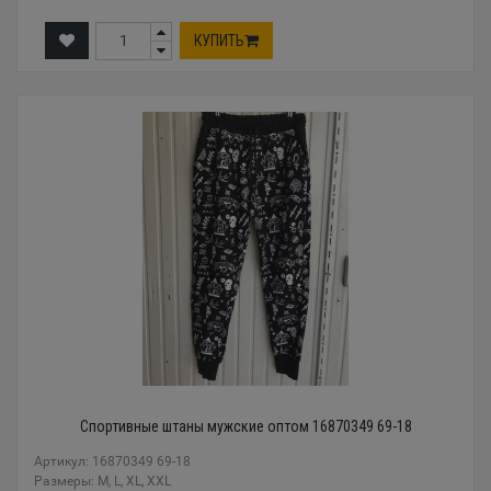
КУПИТЬ
Спортивные штаны мужские оптом 16870349 69-18
Артикул: 16870349 69-18
Размеры: M, L, XL, XXL