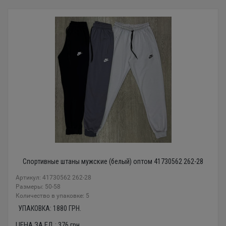
Спортивные штаны мужские (белый) оптом 41730562 262-28
Артикул: 41730562 262-28
Размеры: 50-58
Количество в упаковке: 5
УПАКОВКА:
1880
ГРН.
ЦЕНА ЗА ЕД.:
376
грн.