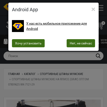
×
ОПТОВЫЙ МАГАЗИН ОДЕЖДЫ И ОБУВИ
Android App
+38 (073) 025-70-30
+38 (066) 537-74-75
У нас есть мобильное приложение для
0
Android
+38 (068) 10-60-415
mega7ua@gmail.com
МУЖСКАЯ
ЖЕНСКАЯ
ЖЕНСКОЕ
ДЕТСКАЯ
МУЖ
ОДЕЖДА
Хочу установить
ОДЕЖДА
БЕЛЬЕ
Нет, не сейчас
ОДЕЖДА
ОБУВ
ГЛАВНАЯ
КАТАЛОГ
СПОРТИВНЫЕ ШТАНЫ МУЖСКИЕ
СПОРТИВНЫЕ ШТАНЫ МУЖСКИЕ НА ФЛИСЕ (GRAY) ОПТОМ
07839625 WK-7121-29