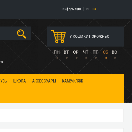
Информация
ru
ua
У КОШИКУ ПОРОЖНЬО
5
ПН
ВТ
СР
ЧТ
ПТ
СБ
ВС
•
•
•
•
•
•
•
om
БУВЬ
ШКОЛА
АКСЕССУАРЫ
КАМУФЛЯЖ