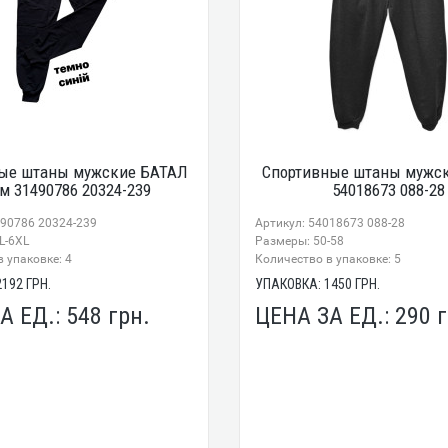
ые штаны мужские БАТАЛ
Спортивные штаны мужск
м 31490786 20324-239
54018673 088-28
490786 20324-239
Артикул: 54018673 088-28
L-6XL
Размеры: 50-58
 упаковке: 4
Количество в упаковке: 5
2192
ГРН.
УПАКОВКА:
1450
ГРН.
А ЕД.:
548
грн.
ЦЕНА ЗА ЕД.:
290
г