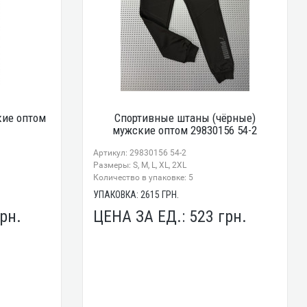
ие оптом
Спортивные штаны (чёрные)
мужские оптом 29830156 54-2
Артикул: 29830156 54-2
Размеры: S, M, L, XL, 2XL
Количество в упаковке: 5
УПАКОВКА:
2615
ГРН.
рн.
ЦЕНА ЗА ЕД.:
523
грн.