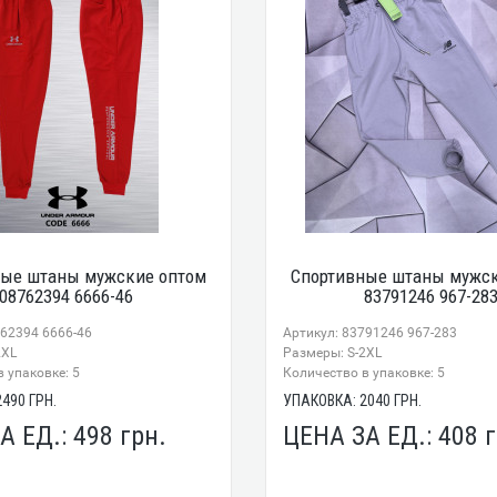
ные штаны мужские оптом
Спортивные штаны мужск
08762394 6666-46
83791246 967-28
762394 6666-46
Артикул: 83791246 967-283
2XL
Размеры: S-2XL
 упаковке: 5
Количество в упаковке: 5
2490
ГРН.
УПАКОВКА:
2040
ГРН.
А ЕД.:
498
грн.
ЦЕНА ЗА ЕД.:
408
г