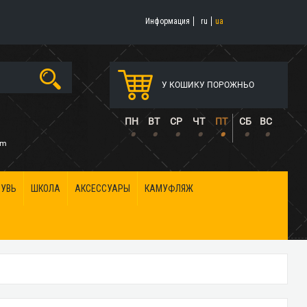
Информация
ru
ua
У КОШИКУ ПОРОЖНЬО
5
ПН
ВТ
СР
ЧТ
ПТ
СБ
ВС
•
•
•
•
•
•
•
om
БУВЬ
ШКОЛА
АКСЕССУАРЫ
КАМУФЛЯЖ