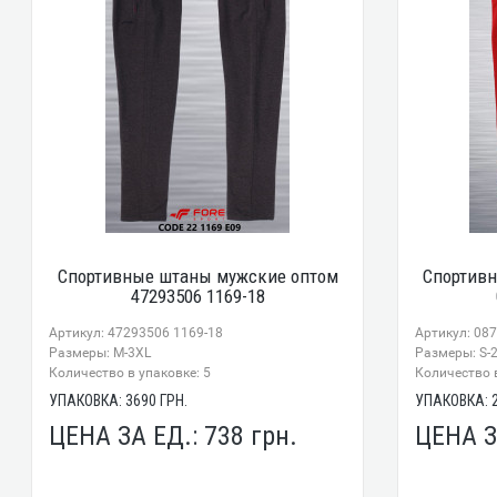
Спортивные штаны мужские оптом
Спортив
47293506 1169-18
Артикул: 47293506 1169-18
Артикул: 08
Размеры: М-3XL
Размеры: S-
Количество в упаковке: 5
Количество в
УПАКОВКА:
3690
ГРН.
УПАКОВКА:
ЦЕНА ЗА ЕД.:
738
грн.
ЦЕНА З