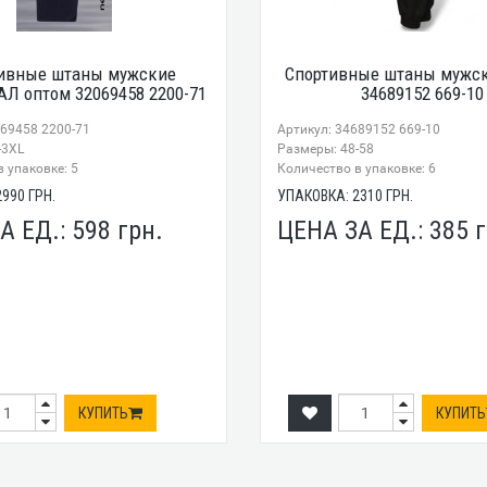
ивные штаны мужские
Спортивные штаны мужск
Л оптом 32069458 2200-71
34689152 669-10
069458 2200-71
Артикул: 34689152 669-10
-3XL
Размеры: 48-58
 упаковке: 5
Количество в упаковке: 6
2990
ГРН.
УПАКОВКА:
2310
ГРН.
А ЕД.:
598
грн.
ЦЕНА ЗА ЕД.:
385
г
КУПИТЬ
КУПИТЬ