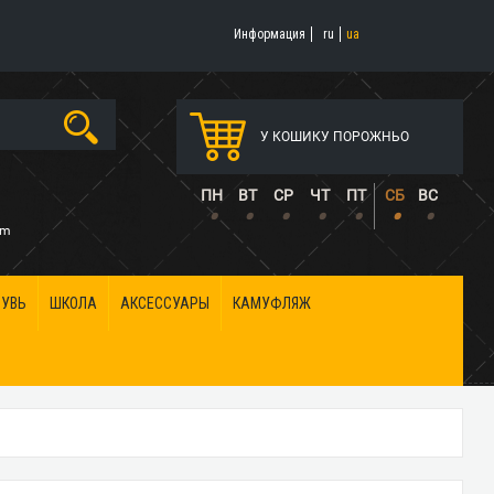
Информация
ru
ua
У КОШИКУ ПОРОЖНЬО
5
ПН
ВТ
СР
ЧТ
ПТ
СБ
ВС
•
•
•
•
•
•
•
om
БУВЬ
ШКОЛА
АКСЕССУАРЫ
КАМУФЛЯЖ