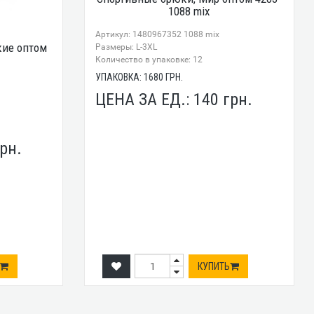
1088 mix
Артикул: 1480967352 1088 mix
ие оптом
Размеры: L-3XL
Количество в упаковке: 12
УПАКОВКА:
1680
ГРН.
ЦЕНА ЗА ЕД.:
140
грн.
рн.
КУПИТЬ