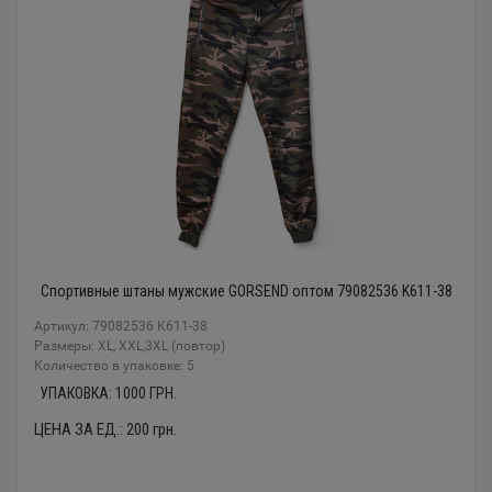
Спортивные штаны мужские GORSEND оптом 79082536 K611-38
Артикул: 79082536 K611-38
Размеры: XL, XXL,3XL (повтор)
Количество в упаковке: 5
УПАКОВКА:
1000
ГРН.
ЦЕНА ЗА ЕД.:
200
грн.