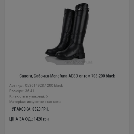
Сапоги, Бабочка-Mengfuna-AESD оптом 708-200 black
Артикул: 0536149287 200 black
Розміри: 36-41
Кількість в упаковці: 6
Mатеріал: искусственная кожа
УПАКОВКА:
8520
ГРН.
ЦІНА ЗА ОД.:
1420
грн.