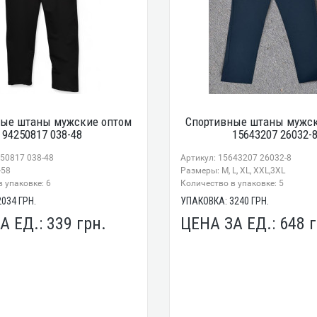
ные штаны мужские оптом
Спортивные штаны мужск
94250817 038-48
15643207 26032-
250817 038-48
Артикул: 15643207 26032-8
-58
Размеры: M, L, XL, XXL,3XL
 упаковке: 6
Количество в упаковке: 5
2034
ГРН.
УПАКОВКА:
3240
ГРН.
А ЕД.:
339
грн.
ЦЕНА ЗА ЕД.:
648
г