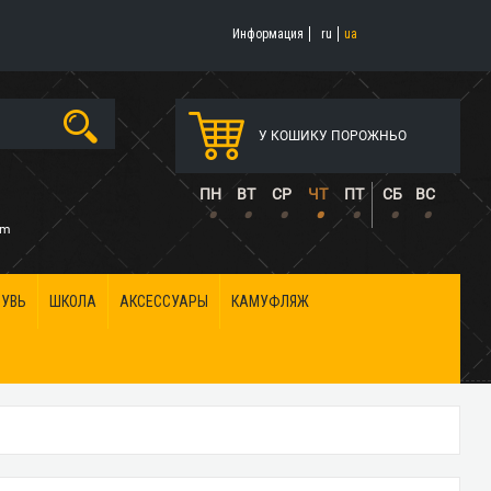
Информация
ru
ua
У КОШИКУ ПОРОЖНЬО
5
ПН
ВТ
СР
ЧТ
ПТ
СБ
ВС
•
•
•
•
•
•
•
om
БУВЬ
ШКОЛА
АКСЕССУАРЫ
КАМУФЛЯЖ