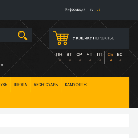
Информация
ru
ua
У КОШИКУ ПОРОЖНЬО
5
ПН
ВТ
СР
ЧТ
ПТ
СБ
ВС
•
•
•
•
•
•
•
om
БУВЬ
ШКОЛА
АКСЕССУАРЫ
КАМУФЛЯЖ