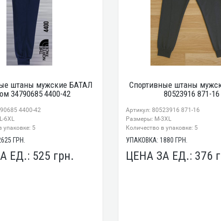
ые штаны мужские БАТАЛ
Спортивные штаны мужск
ом 34790685 4400-42
80523916 871-16
790685 4400-42
Артикул: 80523916 871-16
L-6XL
Размеры: М-3XL
 упаковке: 5
Количество в упаковке: 5
2625
ГРН.
УПАКОВКА:
1880
ГРН.
А ЕД.:
525
грн.
ЦЕНА ЗА ЕД.:
376
г