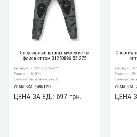
Спортивные штаны мужские на
Спортивн
флисе оптом 31250896 55-275
опт
Артикул: 31250896 55-275
Артикул: 34
Размеры: М-3XL
Размеры: 2X
Количество в упаковке: 5
Количество в
УПАКОВКА:
3485
ГРН.
УПАКОВКА:
ЦЕНА ЗА ЕД.:
697
грн.
ЦЕНА З