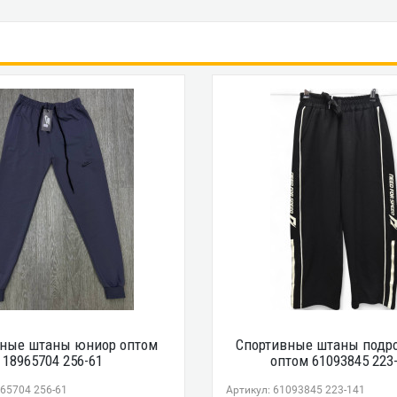
вные штаны юниор оптом
Спортивные штаны подр
18965704 256-61
оптом 61093845 223
965704 256-61
Артикул: 61093845 223-141