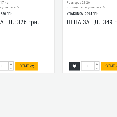
17 лет
Размеры: 21-26
 упаковке: 5
Количество в упаковке: 6
1630
ГРН.
УПАКОВКА:
2094
ГРН.
А ЕД.:
326
грн.
ЦЕНА ЗА ЕД.:
349
г
КУПИТЬ
КУПИТЬ