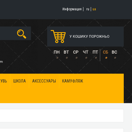
Информация
ru
ua
У КОШИКУ ПОРОЖНЬО
5
ПН
ВТ
СР
ЧТ
ПТ
СБ
ВС
•
•
•
•
•
•
•
om
БУВЬ
ШКОЛА
АКСЕССУАРЫ
КАМУФЛЯЖ