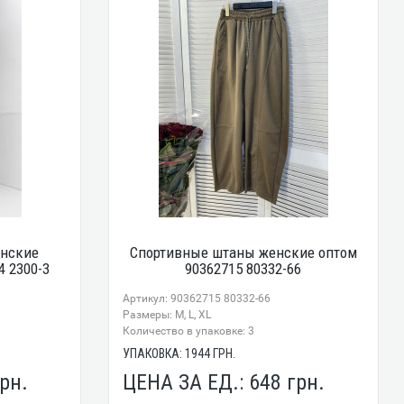
енские
Спортивные штаны женские оптом
4 2300-3
90362715 80332-66
Артикул: 90362715 80332-66
Размеры: М, L, XL
Количество в упаковке: 3
УПАКОВКА:
1944
ГРН.
рн.
ЦЕНА ЗА ЕД.:
648
грн.