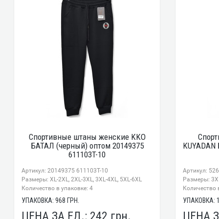
Спортивные штаны женские KKO
Спорт
БАТАЛ (черный) оптом 20149375
KUYADAN Б
611103T-10
Артикул: 20149375 611103T-10
Артикул: 52
Размеры: XL-2XL, 2XL-3XL, 3XL-4XL, 5XL-6XL
Размеры: 3XL
Количество в упаковке: 4
Количество в
УПАКОВКА:
968
ГРН.
УПАКОВКА:
ЦЕНА ЗА ЕД.:
242
грн.
ЦЕНА З