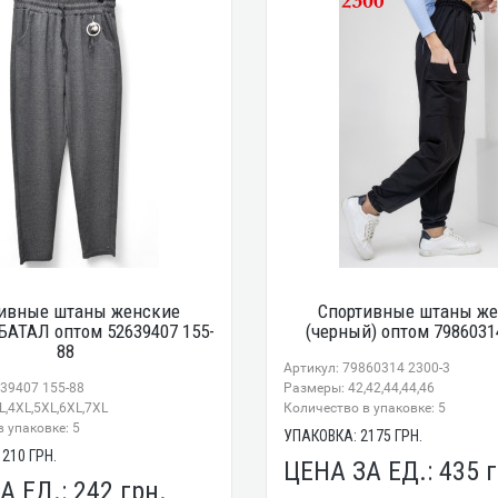
ивные штаны женские
Спортивные штаны ж
АТАЛ оптом 52639407 155-
(черный) оптом 7986031
88
Артикул: 79860314 2300-3
639407 155-88
Размеры: 42,42,44,44,46
,4XL,5XL,6XL,7XL
Количество в упаковке: 5
 упаковке: 5
УПАКОВКА:
2175
ГРН.
1210
ГРН.
ЦЕНА ЗА ЕД.:
435
г
А ЕД.:
242
грн.