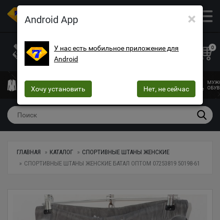
×
ОПТОВЫЙ МАГАЗИН ОДЕЖДЫ И ОБУВИ
Android App
+38 (073) 025-70-30
+38 (066) 537-74-75
У нас есть мобильное приложение для
0
Android
+38 (068) 10-60-415
mega7ua@gmail.com
МУЖСКАЯ
ЖЕНСКАЯ
ЖЕНСКОЕ
ДЕТСКАЯ
МУЖ
ОДЕЖДА
Хочу установить
ОДЕЖДА
БЕЛЬЕ
Нет, не сейчас
ОДЕЖДА
ОБУВ
ГЛАВНАЯ
КАТАЛОГ
СПОРТИВНЫЕ ШТАНЫ ЖЕНСКИЕ
СПОРТИВНЫЕ ШТАНЫ ЖЕНСКИЕ БАТАЛ ОПТОМ 07253819 50198-61