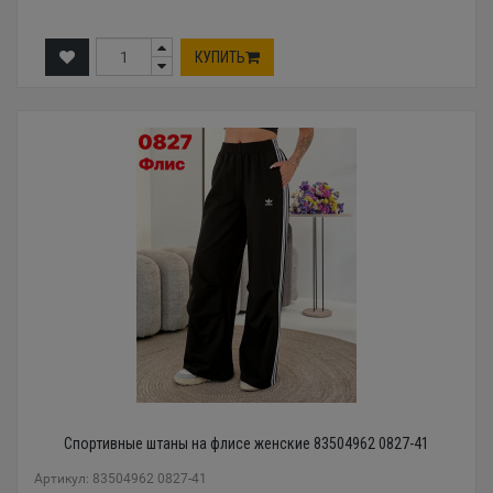
КУПИТЬ
Спортивные штаны на флисе женские 83504962 0827-41
Артикул: 83504962 0827-41