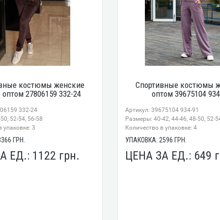
вные костюмы женские
Спортивные костюмы 
 оптом 27806159 332-24
оптом 39675104 934
806159 332-24
Артикул: 39675104 934-91
50, 52-54, 56-58
Размеры: 40-42, 44-46, 48-50, 52-5
 упаковке: 3
Количество в упаковке: 4
3366
ГРН.
УПАКОВКА:
2596
ГРН.
А ЕД.:
1122
грн.
ЦЕНА ЗА ЕД.:
649
г