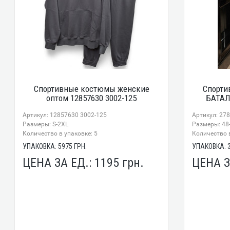
Спортивные костюмы женские
Спорти
оптом 12857630 3002-125
БАТАЛ
Артикул: 12857630 3002-125
Артикул: 27
Размеры: S-2XL
Размеры: 48-
Количество в упаковке: 5
Количество в
УПАКОВКА:
5975
ГРН.
УПАКОВКА:
ЦЕНА ЗА ЕД.:
1195
грн.
ЦЕНА З