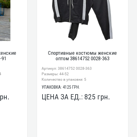
женские
Спортивные костюмы женские
-91
оптом 38614752 0028-363
Артикул: 38614752 0028-363
4
Размеры: 44-52
Количество в упаковке: 5
УПАКОВКА:
4125
ГРН.
рн.
ЦЕНА ЗА ЕД.:
825
грн.