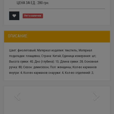
ЦЕНА ЗА ЕД.:
280
грн.
Нет в наличии
ОПИСАНИЕ
Цвет: фиолетовый; Материал изделия: текстиль; Материал
подкладки: плащевка; Страна: Китай; Единица измерения: шт;
Высота сумки: 40; Дно (глубина): 13; Длина сумки: 28; Основная
ручка: 80; Сезон: демисезон; Пол: женщины; Кол-во карманов
внутри: 4; Кол-во карманов снаружи: 4; Кол-во отделений: 2;