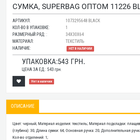
СУМКА, SUPERBAG ОПТОМ 11226 B
АРТИКУЛ:
1073295648 BLACK
КОЛ-ВО В УПАКОВКЕ:
1
РАЗМЕРНЫЙ РЯД: :
34X30X64
МАТЕРИАЛ:
ТЕКСТИЛЬ
НАЛИЧИЕ:
НЕТ В НАЛИЧИИ
УПАКОВКА:
543
ГРН.
ЦЕНА ЗА ЕД.:
543
грн.
Нет в наличии
ОПИСАНИЕ
Цвет: черный; Материал изделия: текстиль; Материал подкладки: плащевк
(глубина): 30; Длина сумки: 64; Основная ручка: 20; Дополнительная ручк
Кол-во отделений: 1;