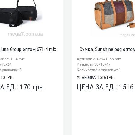
luna Group оптом 671-4 mix
Сумка, Sunshine bag оптом
43856910 4 mix
Артикул: 2703941856 mix
x13x24
Размеры: 30x18x47
 упаковке: 3
Количество в упаковке: 1
510
ГРН.
УПАКОВКА:
1516
ГРН.
А ЕД.:
170
грн.
ЦЕНА ЗА ЕД.:
151