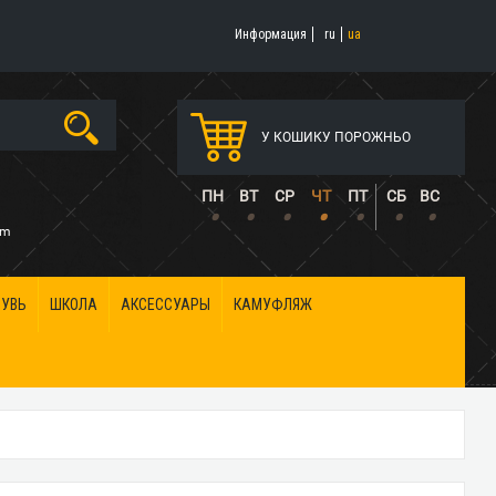
Информация
ru
ua
У КОШИКУ ПОРОЖНЬО
5
ПН
ВТ
СР
ЧТ
ПТ
СБ
ВС
•
•
•
•
•
•
•
om
БУВЬ
ШКОЛА
АКСЕССУАРЫ
КАМУФЛЯЖ