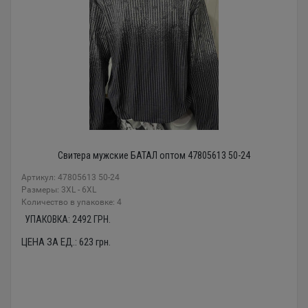
Свитера мужские БАТАЛ оптом 47805613 50-24
Артикул: 47805613 50-24
Размеры: 3XL - 6XL
Количество в упаковке: 4
УПАКОВКА:
2492
ГРН.
ЦЕНА ЗА ЕД.:
623
грн.