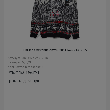
Свитера мужские оптом 28513476 24712-15
Артикул: 28513476 24712-15
Размеры: М, L, XL
Количество в упаковке: 3
УПАКОВКА:
1794
ГРН.
ЦЕНА ЗА ЕД.:
598
грн.