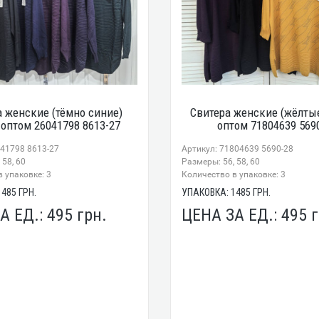
а женские (тёмно синие)
Свитера женские (жёлты
оптом 26041798 8613-27
оптом 71804639 569
041798 8613-27
Артикул: 71804639 5690-28
 58, 60
Размеры: 56, 58, 60
 упаковке: 3
Количество в упаковке: 3
1485
ГРН.
УПАКОВКА:
1485
ГРН.
А ЕД.:
495
грн.
ЦЕНА ЗА ЕД.:
495
г