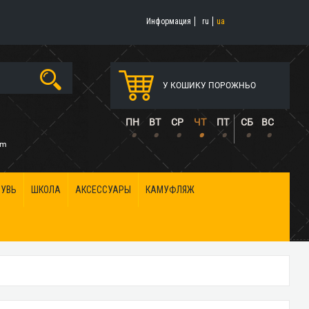
Информация
ru
ua
У КОШИКУ ПОРОЖНЬО
5
ПН
ВТ
СР
ЧТ
ПТ
СБ
ВС
•
•
•
•
•
•
•
om
БУВЬ
ШКОЛА
АКСЕССУАРЫ
КАМУФЛЯЖ