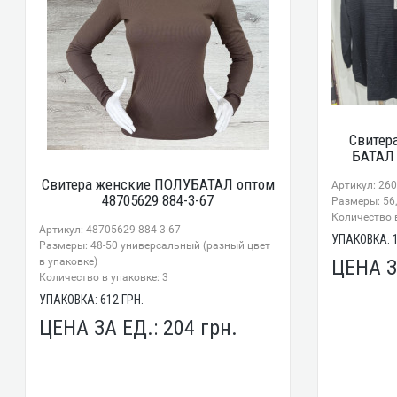
Свитер
БАТАЛ 
Свитера женские ПОЛУБАТАЛ оптом
Артикул: 26
48705629 884-3-67
Размеры: 56,
Количество в
Артикул: 48705629 884-3-67
УПАКОВКА:
Размеры: 48-50 универсальный (разный цвет
в упаковке)
ЦЕНА З
Количество в упаковке: 3
УПАКОВКА:
612
ГРН.
ЦЕНА ЗА ЕД.:
204
грн.