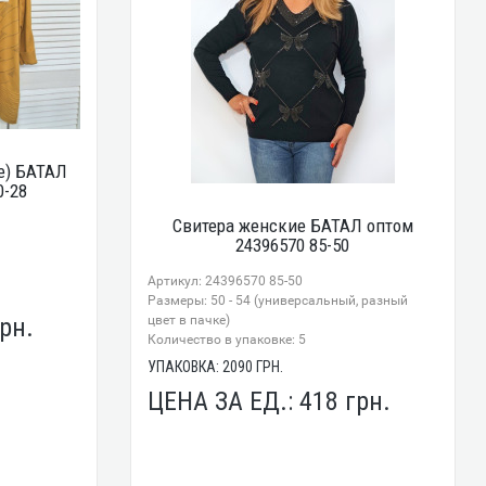
е) БАТАЛ
0-28
Свитера женские БАТАЛ оптом
24396570 85-50
Артикул: 24396570 85-50
Размеры: 50 - 54 (универсальный, разный
цвет в пачке)
рн.
Количество в упаковке: 5
УПАКОВКА:
2090
ГРН.
ЦЕНА ЗА ЕД.:
418
грн.