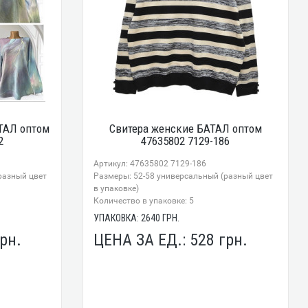
ТАЛ оптом
Свитера женские БАТАЛ оптом
2
47635802 7129-186
Артикул: 47635802 7129-186
разный цвет
Размеры: 52-58 универсальный (разный цвет
в упаковке)
Количество в упаковке: 5
УПАКОВКА:
2640
ГРН.
рн.
ЦЕНА ЗА ЕД.:
528
грн.