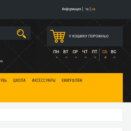
Информация
ru
ua
У КОШИКУ ПОРОЖНЬО
5
ПН
ВТ
СР
ЧТ
ПТ
СБ
ВС
•
•
•
•
•
•
•
om
БУВЬ
ШКОЛА
АКСЕССУАРЫ
КАМУФЛЯЖ