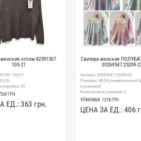
 женские оптом 42591307
Свитера женские ПОЛУБА
105-21
03269547 25209-2
591307 105-21
Артикул: 03269547 25209-22
, L-XL
Размеры: 48-54 универсальный (
 упаковке: 20
в упаковке)
Количество в упаковке: 3
7260
ГРН.
УПАКОВКА:
1218
ГРН.
А ЕД.:
363
грн.
ЦЕНА ЗА ЕД.:
406
г