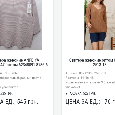
ера женские ANFEIYA
Свитера женские оптом 
Л оптом 62348091 8786-6
2513-13
348091 8786-6
Артикул: 06712359 2513-13
иверсальный, разный цвет в
Размеры: 44, 46, 48
Количество в упаковке: 3 (разный
 упаковке: 5
упаковке)
2725
ГРН.
УПАКОВКА:
528
ГРН.
А ЕД.:
545
грн.
ЦЕНА ЗА ЕД.:
176
г