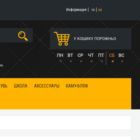
Информация
ru
ua
У КОШИКУ ПОРОЖНЬО
5
ПН
ВТ
СР
ЧТ
ПТ
СБ
ВС
•
•
•
•
•
•
•
om
БУВЬ
ШКОЛА
АКСЕССУАРЫ
КАМУФЛЯЖ