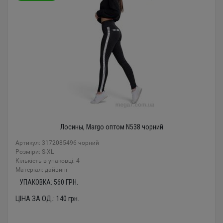
Лосины, Margo оптом N538 чорний
Артикул: 3172085496 чорний
Розміри: S-XL
Кількість в упаковці: 4
Mатеріал: дайвинг
УПАКОВКА:
560
ГРН.
ЦІНА ЗА ОД.:
140
грн.