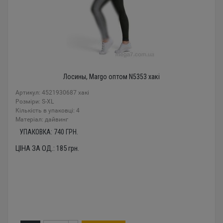
Лосины, Margo оптом N5353 хакі
Артикул: 4521930687 хакі
Розміри: S-XL
Кількість в упаковці: 4
Mатеріал: дайвинг
УПАКОВКА:
740
ГРН.
ЦІНА ЗА ОД.:
185
грн.