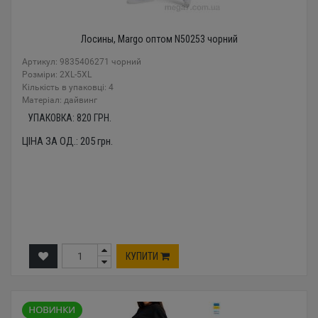
Лосины, Margo оптом N50253 чорний
Артикул: 9835406271 чорний
Розміри: 2XL-5XL
Кількість в упаковці: 4
Mатеріал: дайвинг
УПАКОВКА:
820
ГРН.
ЦІНА ЗА ОД.:
205
грн.
КУПИТИ