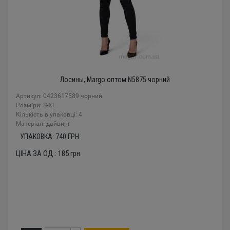
Лосины, Margo оптом N5875 чорний
Артикул: 0423617589 чорний
Розміри: S-XL
Кількість в упаковці: 4
Mатеріал: дайвинг
УПАКОВКА:
740
ГРН.
ЦІНА ЗА ОД.:
185
грн.