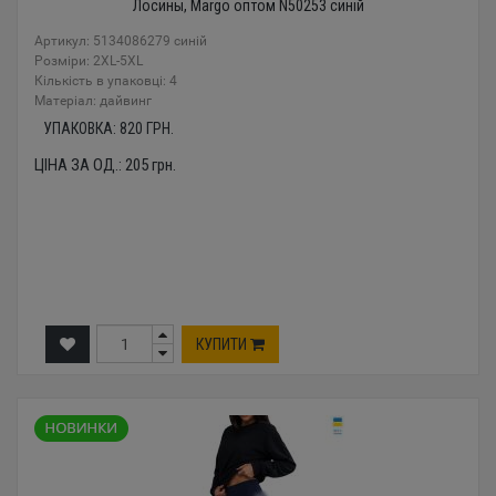
Лосины, Margo оптом N50253 синій
Артикул: 5134086279 синій
Розміри: 2XL-5XL
Кількість в упаковці: 4
Mатеріал: дайвинг
УПАКОВКА:
820
ГРН.
ЦІНА ЗА ОД.:
205
грн.
КУПИТИ