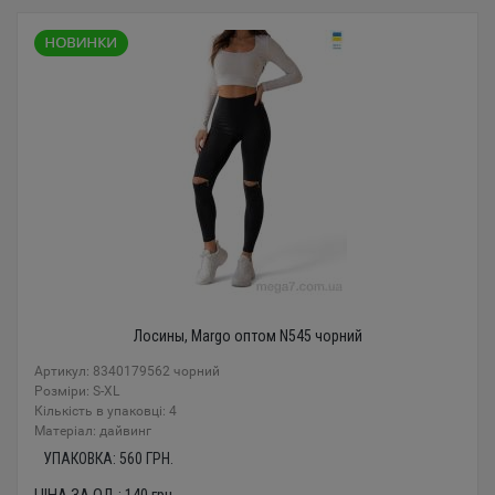
Лосины, Margo оптом N545 чорний
Артикул: 8340179562 чорний
Розміри: S-XL
Кількість в упаковці: 4
Mатеріал: дайвинг
УПАКОВКА:
560
ГРН.