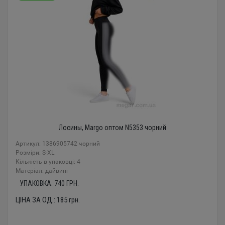
Лосины, Margo оптом N5353 чорний
Артикул: 1386905742 чорний
Розміри: S-XL
Кількість в упаковці: 4
Mатеріал: дайвинг
УПАКОВКА:
740
ГРН.
ЦІНА ЗА ОД.:
185
грн.