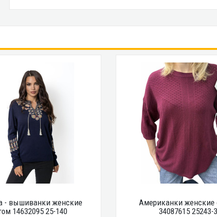
а - вышиванки женские
Американки женские 
том 14632095 25-140
34087615 25243-