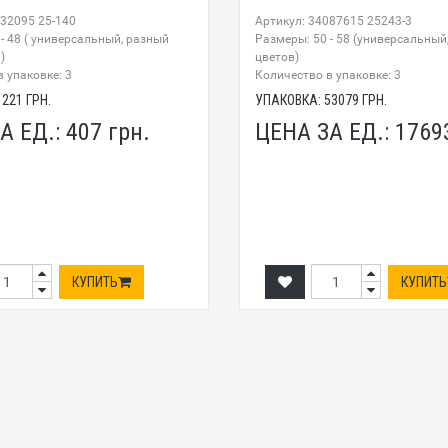
632095 25-140
Артикул: 34087615 25243-3
- 48 ( универсальный, разный
Размеры: 50 - 58 (универсальный
)
цветов)
 упаковке: 3
Количество в упаковке: 3
1221
ГРН.
УПАКОВКА:
53079
ГРН.
А ЕД.:
407
грн.
ЦЕНА ЗА ЕД.:
1769
КУПИТЬ
КУПИТЬ