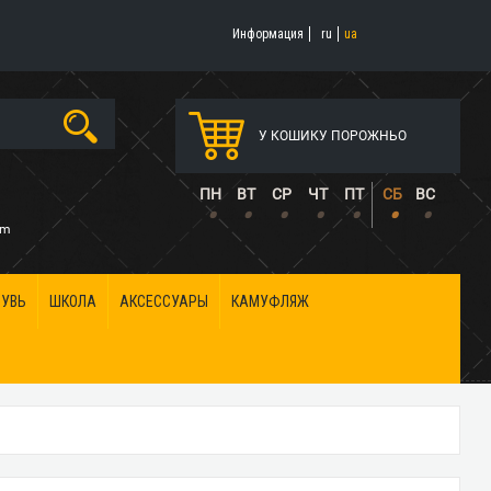
Информация
ru
ua
У КОШИКУ ПОРОЖНЬО
5
ПН
ВТ
СР
ЧТ
ПТ
СБ
ВС
•
•
•
•
•
•
•
om
БУВЬ
ШКОЛА
АКСЕССУАРЫ
КАМУФЛЯЖ