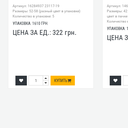
Артикул: 16284937 23117-19
Артикул: 14
Размеры: 52-58 (разный цвет в упаковке)
Размеры: 42 
Количество в упаковке: 5
цвет в пачке 
Количество в
УПАКОВКА:
1610
ГРН.
УПАКОВКА:
ЦЕНА ЗА ЕД.:
322
грн.
ЦЕНА З
КУПИТЬ