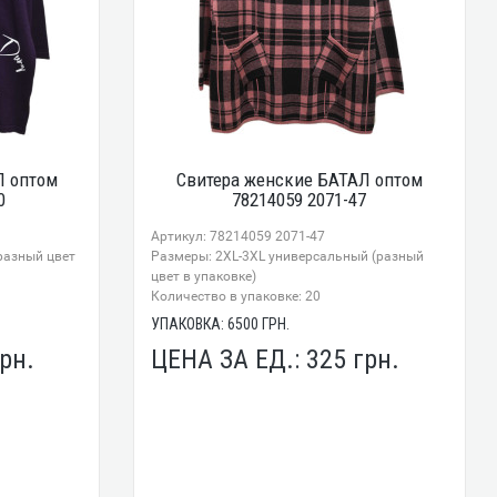
Л оптом
Свитера женские БАТАЛ оптом
0
78214059 2071-47
Артикул: 78214059 2071-47
разный цвет
Размеры: 2XL-3XL универсальный (разный
цвет в упаковке)
Количество в упаковке: 20
УПАКОВКА:
6500
ГРН.
рн.
ЦЕНА ЗА ЕД.:
325
грн.