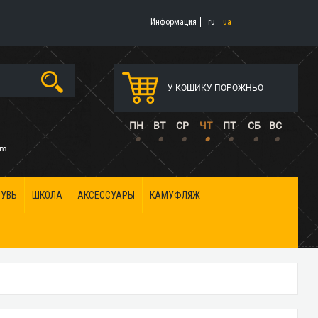
Информация
ru
ua
У КОШИКУ ПОРОЖНЬО
5
ПН
ВТ
СР
ЧТ
ПТ
СБ
ВС
•
•
•
•
•
•
•
om
БУВЬ
ШКОЛА
АКСЕССУАРЫ
КАМУФЛЯЖ