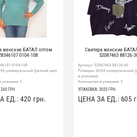
а женские БАТАЛ оптом
Свитера женские БАТА
28346107 0104-108
52087463 88126-3
346107 0104-108
Артикул: 52087463 88126-30
-56 универсальный (разный цвет
Размеры: 60-64 универсальный (
в упаковке)
 упаковке: 3
Количество в упаковке: 5
1260
ГРН.
УПАКОВКА:
3025
ГРН.
А ЕД.:
420
грн.
ЦЕНА ЗА ЕД.:
605
г