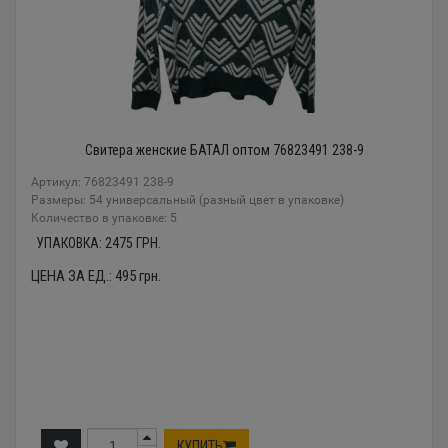
Свитера женские БАТАЛ оптом 76823491 238-9
Артикул: 76823491 238-9
Размеры: 54 универсальный (разный цвет в упаковке)
Количество в упаковке: 5
УПАКОВКА:
2475
ГРН.
ЦЕНА ЗА ЕД.:
495
грн.
КУПИТЬ