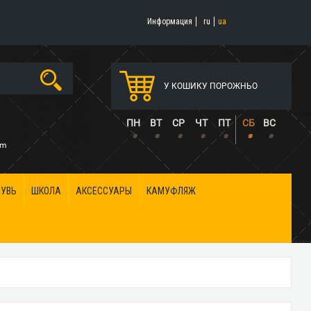
Информация
ru
ua
У КОШИКУ ПОРОЖНЬО
5
ПН
ВТ
СР
ЧТ
ПТ
СБ
ВС
•
•
•
•
•
•
•
om
БУВЬ
ШКОЛА
АКСЕССУАРЫ
КАМУФЛЯЖ