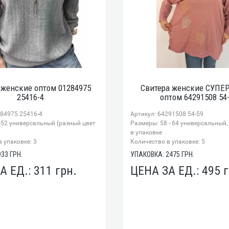
 женские оптом 01284975
Свитера женские СУПЕ
25416-4
оптом 64291508 54
284975 25416-4
Артикул: 64291508 54-59
-52 универсальный (разный цвет
Размеры: 58 - 64 универсальный,
в упаковке
 упаковке: 3
Количество в упаковке: 5
933
ГРН.
УПАКОВКА:
2475
ГРН.
А ЕД.:
311
грн.
ЦЕНА ЗА ЕД.:
495
г