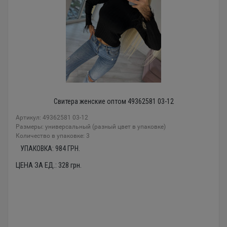
Свитера женские оптом 49362581 03-12
Артикул: 49362581 03-12
Размеры: универсальный (разный цвет в упаковке)
Количество в упаковке: 3
УПАКОВКА:
984
ГРН.
ЦЕНА ЗА ЕД.:
328
грн.