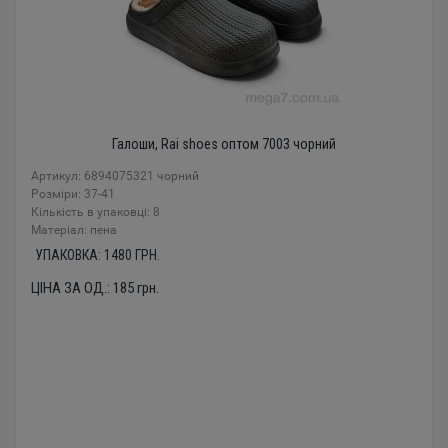
Галоши, Rai shoes оптом 7003 чорний
Артикул: 6894075321 чорний
Розміри: 37-41
Кількість в упаковці: 8
Mатеріал: пена
УПАКОВКА:
1480
ГРН.
ЦІНА ЗА ОД.:
185
грн.