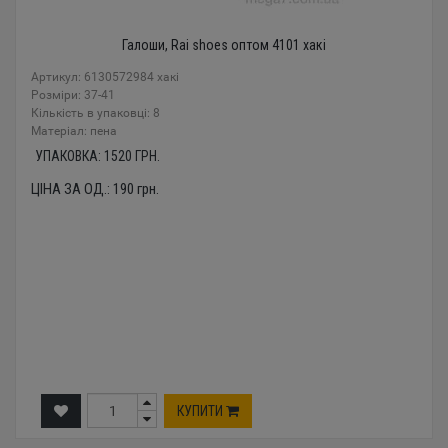
Галоши, Rai shoes оптом 4101 хакі
Артикул: 6130572984 хакі
Розміри: 37-41
Кількість в упаковці: 8
Mатеріал: пена
УПАКОВКА:
1520
ГРН.
ЦІНА ЗА ОД.:
190
грн.
КУПИТИ