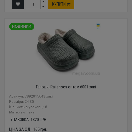
КУПИТИ
Галоши, Rai shoes оптом 6001 хакі
Артикул: 7892015643 хакі
Розміри: 24-35
Кількість в упаковці: 8
Mатеріал: пена
УПАКОВКА:
1320
ГРН.
ЦІНА ЗА ОД.:
165
грн.