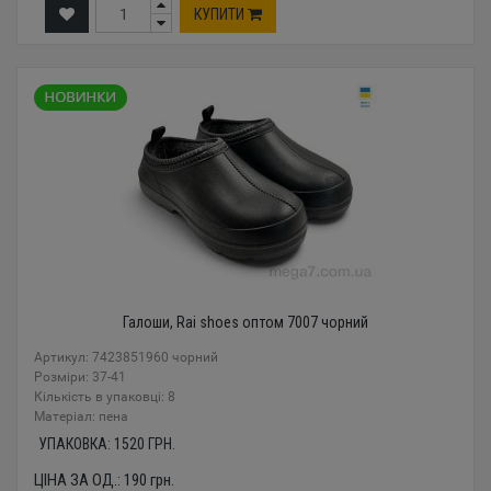
КУПИТИ
Галоши, Rai shoes оптом 7007 чорний
Артикул: 7423851960 чорний
Розміри: 37-41
Кількість в упаковці: 8
Mатеріал: пена
УПАКОВКА:
1520
ГРН.
ЦІНА ЗА ОД.:
190
грн.