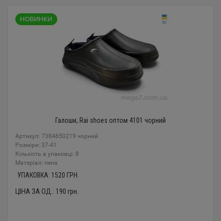
Галоши, Rai shoes оптом 4101 чорний
Артикул: 7384650219 чорний
Розміри: 37-41
Кількість в упаковці: 8
Mатеріал: пена
УПАКОВКА:
1520
ГРН.
ЦІНА ЗА ОД.:
190
грн.