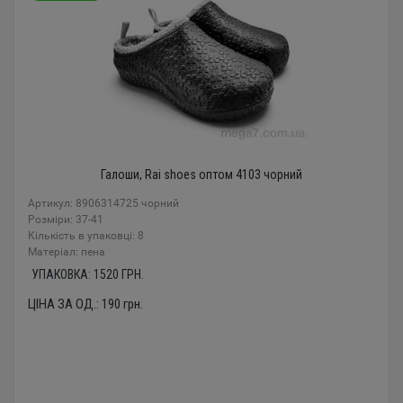
Галоши, Rai shoes оптом 4103 чорний
Артикул: 8906314725 чорний
Розміри: 37-41
Кількість в упаковці: 8
Mатеріал: пена
УПАКОВКА:
1520
ГРН.
ЦІНА ЗА ОД.:
190
грн.