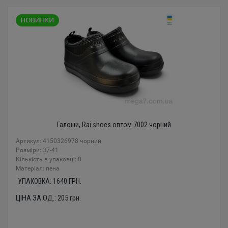
Галоши, Rai shoes оптом 7002 чорний
Артикул: 4150326978 чорний
Розміри: 37-41
Кількість в упаковці: 8
Mатеріал: пена
УПАКОВКА:
1640
ГРН.
ЦІНА ЗА ОД.:
205
грн.