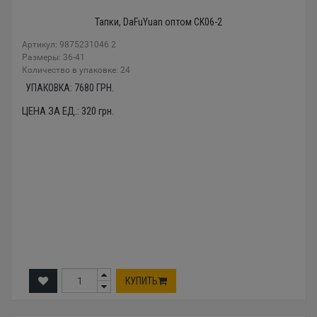
Тапки, DaFuYuan оптом CK06-2
Артикул: 9875231046 2
Размеры: 36-41
Количество в упаковке: 24
УПАКОВКА:
7680
ГРН.
ЦЕНА ЗА ЕД.:
320
грн.
КУПИТЬ