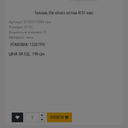
Галоши, Rai shoes оптом 4101 хакі
Артикул: 6130572984 хакі
Розміри: 37-41
Кількість в упаковці: 8
Mатеріал: пена
УПАКОВКА:
1520
ГРН.
ЦІНА ЗА ОД.:
190
грн.
КУПИТИ