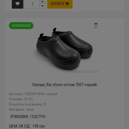
КУПИТИ
Галоши, Rai shoes оптом 7007 чорний
Артикул: 7423851960 чорний
Розміри: 37-41
Кількість в упаковці: 8
Mатеріал: пена
УПАКОВКА:
1520
ГРН.
ЦІНА ЗА ОД.:
190
грн.