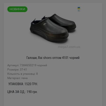
Галоши, Rai shoes оптом 4101 чорний
Артикул: 7384650219 чорний
Розміри: 37-41
Кількість в упаковці: 8
Mатеріал: пена
УПАКОВКА:
1520
ГРН.
ЦІНА ЗА ОД.:
190
грн.