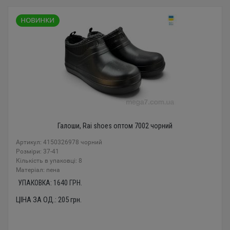
Галоши, Rai shoes оптом 7002 чорний
Артикул: 4150326978 чорний
Розміри: 37-41
Кількість в упаковці: 8
Mатеріал: пена
УПАКОВКА:
1640
ГРН.
ЦІНА ЗА ОД.:
205
грн.