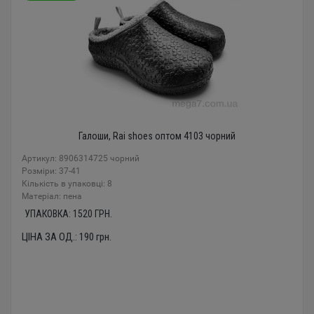
Галоши, Rai shoes оптом 4103 чорний
Артикул: 8906314725 чорний
Розміри: 37-41
Кількість в упаковці: 8
Mатеріал: пена
УПАКОВКА:
1520
ГРН.
ЦІНА ЗА ОД.:
190
грн.