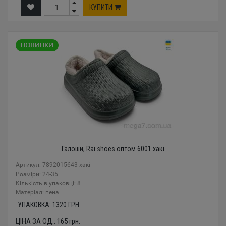
КУПИТИ
Галоши, Rai shoes оптом 6001 хакі
Артикул: 7892015643 хакі
Розміри: 24-35
Кількість в упаковці: 8
Mатеріал: пена
УПАКОВКА:
1320
ГРН.
ЦІНА ЗА ОД.:
165
грн.