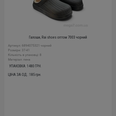
Галоши, Rai shoes оптом 7003 чорний
Артикул: 6894075321 чорний
Розміри: 37-41
Кількість в упаковці: 8
Mатеріал: пена
УПАКОВКА:
1480
ГРН.
ЦІНА ЗА ОД.:
185
грн.