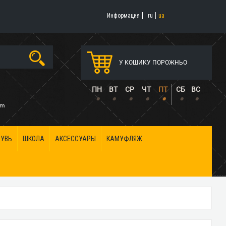
Информация
ru
ua
У КОШИКУ ПОРОЖНЬО
5
ПН
ВТ
СР
ЧТ
ПТ
СБ
ВС
•
•
•
•
•
•
•
om
БУВЬ
ШКОЛА
АКСЕССУАРЫ
КАМУФЛЯЖ