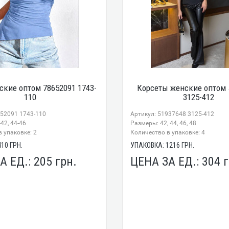
ские оптом 78652091 1743-
Корсеты женские оптом 
110
3125-412
652091 1743-110
Артикул: 51937648 3125-412
42, 44-46
Размеры: 42, 44, 46, 48
 упаковке: 2
Количество в упаковке: 4
410
ГРН.
УПАКОВКА:
1216
ГРН.
А ЕД.:
205
грн.
ЦЕНА ЗА ЕД.:
304
г