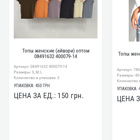
Топы женские (айвори) оптом
Топы жен
08491632 400079-14
Артикул: 08491632 400079-14
Артикул: 78
Размеры: S, M, L
Размеры: 40-
Количество в упаковке: 3
Количество в
УПАКОВКА:
450
ГРН.
УПАКОВКА:
ЦЕНА ЗА ЕД.:
150
грн.
ЦЕНА З