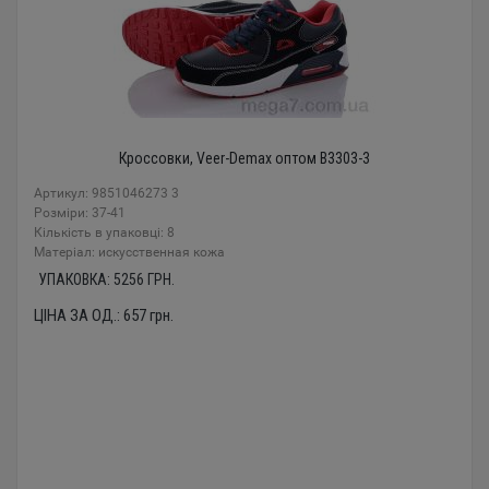
Кроссовки, Veer-Demax оптом B3303-3
Артикул: 9851046273 3
Розміри: 37-41
Кількість в упаковці: 8
Mатеріал: искусственная кожа
УПАКОВКА:
5256
ГРН.
ЦІНА ЗА ОД.:
657
грн.