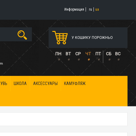
Информация
ru
ua
У КОШИКУ ПОРОЖНЬО
5
ПН
ВТ
СР
ЧТ
ПТ
СБ
ВС
•
•
•
•
•
•
•
om
БУВЬ
ШКОЛА
АКСЕССУАРЫ
КАМУФЛЯЖ