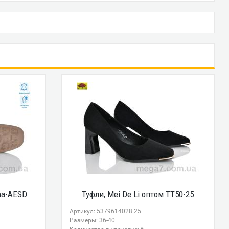
na-AESD
Туфли, Mei De Li оптом TT50-25
Артикул: 5379614028 25
Размеры: 36-40