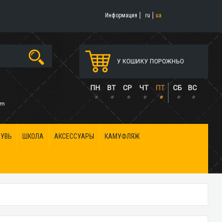
Информация
ru
ua
У КОШИКУ ПОРОЖНЬО
5
ПН
ВТ
СР
ЧТ
ПТ
СБ
ВС
•
•
•
•
•
•
•
om
БУВЬ
ШКОЛА
АКСЕССУАРЫ
КАМУФЛЯЖ