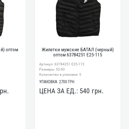
й) оптом
Жилетки мужские БАТАЛ (черный)
1
оптом 63784251 E25-115
Артикул: 63784251 E25-115
Размеры: 52-60
Количество в упаковке: 5
УПАКОВКА:
2700
ГРН.
рн.
ЦЕНА ЗА ЕД.:
540
грн.