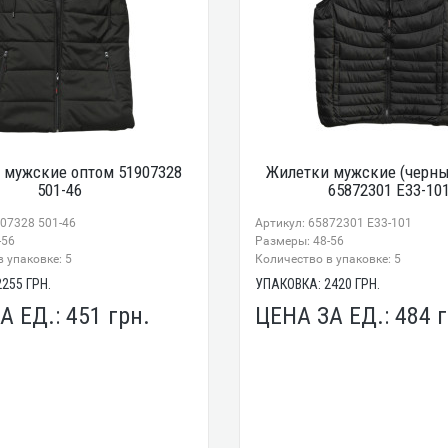
 мужские оптом 51907328
Жилетки мужские (черны
501-46
65872301 E33-10
907328 501-46
Артикул: 65872301 E33-101
-56
Размеры: 48-56
 упаковке: 5
Количество в упаковке: 5
2255
ГРН.
УПАКОВКА:
2420
ГРН.
А ЕД.:
451
грн.
ЦЕНА ЗА ЕД.:
484
г