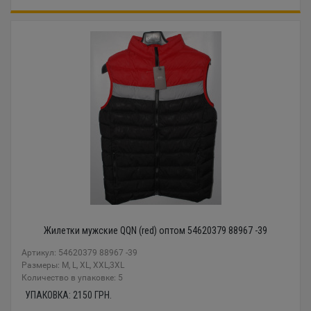
Жилетки мужские QQN (red) оптом 54620379 88967 -39
Артикул: 54620379 88967 -39
Размеры: M, L, XL, XXL,3XL
Количество в упаковке: 5
УПАКОВКА:
2150
ГРН.