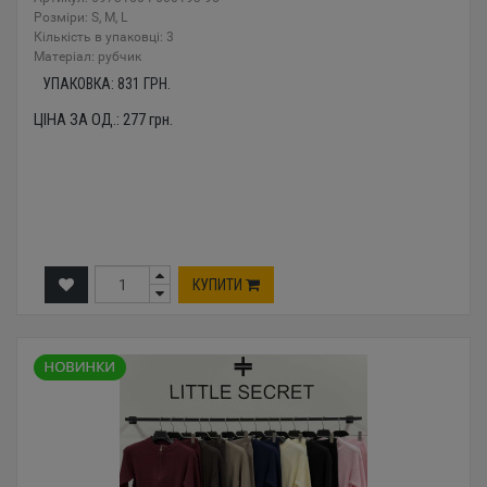
Розміри: S, M, L
Кількість в упаковці: 3
Mатеріал: рубчик
УПАКОВКА:
831
ГРН.
ЦІНА ЗА ОД.:
277
грн.
КУПИТИ