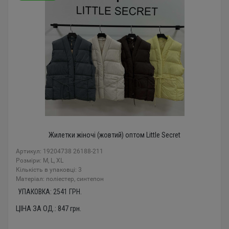
Жилетки жіночі (жовтий) оптом Little Secret
Артикул: 19204738 26188-211
Розміри: M, L, XL
Кількість в упаковці: 3
Mатеріал: поліестер, синтепон
УПАКОВКА:
2541
ГРН.
ЦІНА ЗА ОД.:
847
грн.