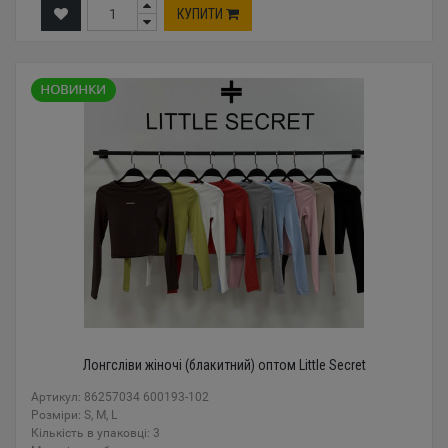
КУПИТИ
Лонгсліви жіночі (блакитний) оптом Little Secret
Артикул: 86257034 600193-102
Розміри: S, M, L
Кількість в упаковці: 3