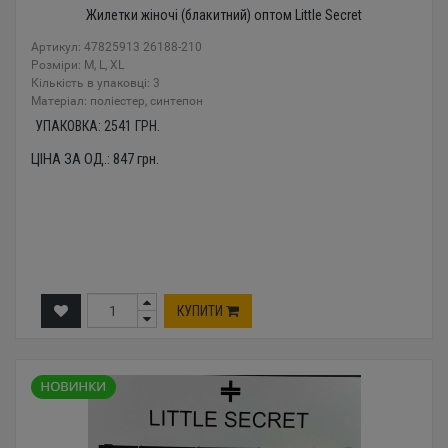
Жилетки жіночі (блакитний) оптом Little Secret
Артикул: 47825913 26188-210
Розміри: M, L, XL
Кількість в упаковці: 3
Mатеріал: поліестер, синтепон
УПАКОВКА:
2541
ГРН.
ЦІНА ЗА ОД.:
847
грн.
КУПИТИ