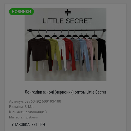
Лонгсліви жіночі (червоний) оптом Little Secret
Артикул: 58760492 600193-100
Розміри: S, M, L
Кількість в упаковці: 3
Mатеріал: рубчик
УПАКОВКА:
831
ГРН.