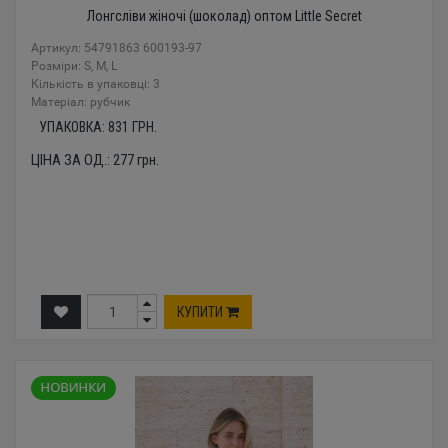
Лонгсліви жіночі (шоколад) оптом Little Secret
Артикул: 54791863 600193-97
Розміри: S, M, L
Кількість в упаковці: 3
Mатеріал: рубчик
УПАКОВКА:
831
ГРН.
ЦІНА ЗА ОД.:
277
грн.
КУПИТИ