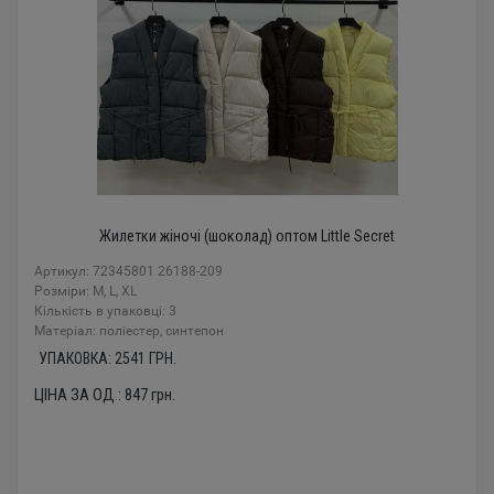
Жилетки жіночі (шоколад) оптом Little Secret
Артикул: 72345801 26188-209
Розміри: M, L, XL
Кількість в упаковці: 3
Mатеріал: поліестер, синтепон
УПАКОВКА:
2541
ГРН.
ЦІНА ЗА ОД.:
847
грн.