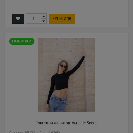
КУПИТИ
Лонгсліви жіночі оптом Little Secret
Артикул: 69731504 600193-95