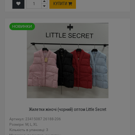
КУПИТИ
Жилетки жіночі (чорний) оптом Little Secret
Артикул: 23415087 26188-206
Розміри: M, L, XL
Кількість в упаковці: 3