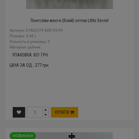
Лонгсліви жіночі (білий) оптом Little Secret
Артикул: 01862374 600193-99
Розміри: S, M, L
Кількість в упаковці: 3
Mатеріал: рубчик
УПАКОВКА:
831
ГРН.
ЦІНА ЗА ОД.:
277
грн.
КУПИТИ