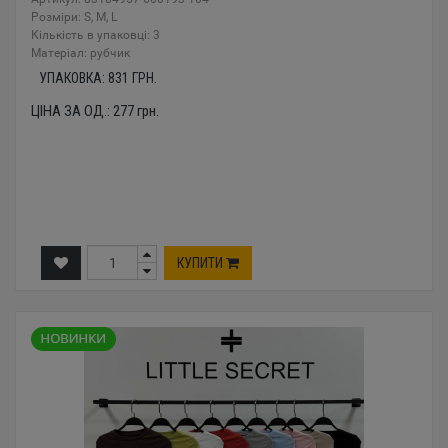
Розміри: S, M, L
Кількість в упаковці: 3
Mатеріал: рубчик
УПАКОВКА:
831
ГРН.
ЦІНА ЗА ОД.:
277
грн.
КУПИТИ