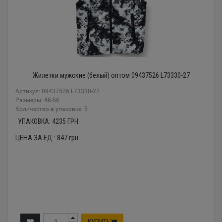
Жилетки мужские (белый) оптом 09437526 L73330-27
Артикул: 09437526 L73330-27
Размеры: 48-56
Количество в упаковке: 5
УПАКОВКА:
4235
ГРН.
ЦЕНА ЗА ЕД.:
847
грн.
КУПИТЬ