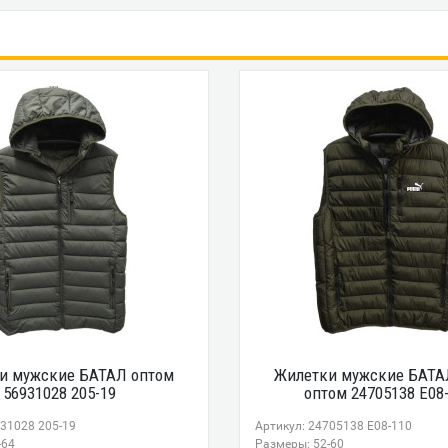
и мужские БАТАЛ оптом
Жилетки мужские БАТАЛ
56931028 205-19
оптом 24705138 E08
931028 205-19
Артикул: 24705138 E08-110
-64
Размеры: 52-60