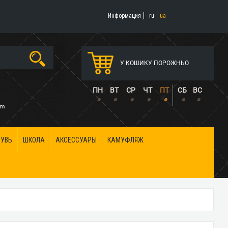
Информация
ru
ua
У КОШИКУ ПОРОЖНЬО
5
ПН
ВТ
СР
ЧТ
ПТ
СБ
ВС
•
•
•
•
•
•
•
om
БУВЬ
ШКОЛА
АКСЕССУАРЫ
КАМУФЛЯЖ