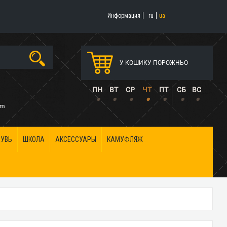
Информация
ru
ua
У КОШИКУ ПОРОЖНЬО
5
ПН
ВТ
СР
ЧТ
ПТ
СБ
ВС
•
•
•
•
•
•
•
om
БУВЬ
ШКОЛА
АКСЕССУАРЫ
КАМУФЛЯЖ