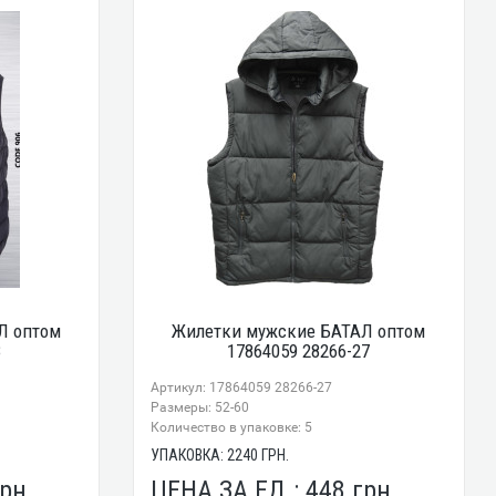
Л оптом
Жилетки мужские БАТАЛ оптом
8
17864059 28266-27
Артикул: 17864059 28266-27
Размеры: 52-60
Количество в упаковке: 5
УПАКОВКА:
2240
ГРН.
рн.
ЦЕНА ЗА ЕД.:
448
грн.