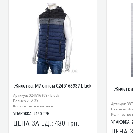
Жилетка, M7 оптом 0245168937 black
Жилетки
Артикул: 0245168937 black
Размеры: M-3XL
Артикул: 38
Количество в упаковке: 5
Размеры: 46
УПАКОВКА:
2150
ГРН.
Количество в
ЦЕНА ЗА ЕД.:
430
грн.
УПАКОВКА:
ЦЕНА З