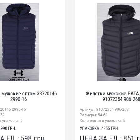
 мужские оптом 38720146
Жилетки мужские БАТА
2990-16
91072354 906-26
720146 2990-16
Артикул: 91072354 906-268
-52
Размеры: 54-62
 упаковке: 5
Количество в упаковке: 5
2990
ГРН.
УПАКОВКА:
4255
ГРН.
А ЕД.:
598
грн.
ЦЕНА ЗА ЕД.:
851
г