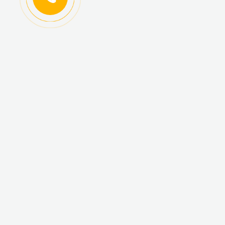
ИНФОРМАЦИЯ
КАТАЛОГ ТОВАРОВ
Регистрация
Новинки
оптовиков
Топ-продаж
Авторизация
Акционные товары