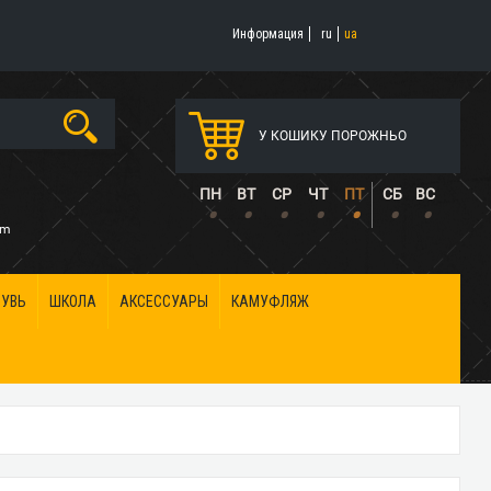
Информация
ru
ua
У КОШИКУ ПОРОЖНЬО
5
ПН
ВТ
СР
ЧТ
ПТ
СБ
ВС
•
•
•
•
•
•
•
om
БУВЬ
ШКОЛА
АКСЕССУАРЫ
КАМУФЛЯЖ