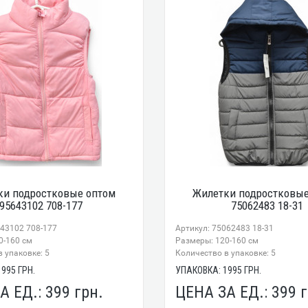
ки подростковые оптом
Жилетки подростковые
95643102 708-177
75062483 18-31
643102 708-177
Артикул: 75062483 18-31
0-160 см
Размеры: 120-160 см
 упаковке: 5
Количество в упаковке: 5
1995
ГРН.
УПАКОВКА:
1995
ГРН.
А ЕД.:
399
грн.
ЦЕНА ЗА ЕД.:
399
г